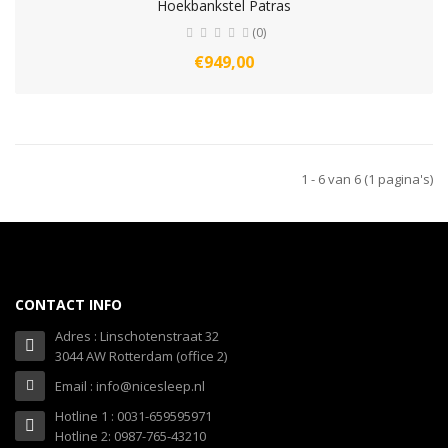
Hoekbankstel Patras
(0)
€949,00
1 - 6 van 6 (1 pagina's)
CONTACT INFO
Adres : Linschotenstraat 32
3044 AW Rotterdam (office 2)
Email : info@nicesleep.nl
Hotline 1 : 0031-659595971
Hotline 2: 0987-765-43210