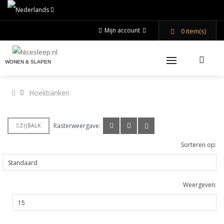
Mijn account
0
item(s)
WONEN & SLAPEN
Hoekbanken
Rasterweergave:
ZIJBALK
Sorteren op:
Weergeven: