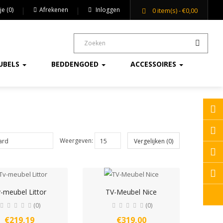
je (0)
Afrekenen
Inloggen
0
item(s)
- €0,00
UBELS
BEDDENGOED
ACCESSOIRES
Weergeven:
Vergelijken (0)
-meubel Littor
TV-Meubel Nice
(0)
(0)
€219,19
€319,00