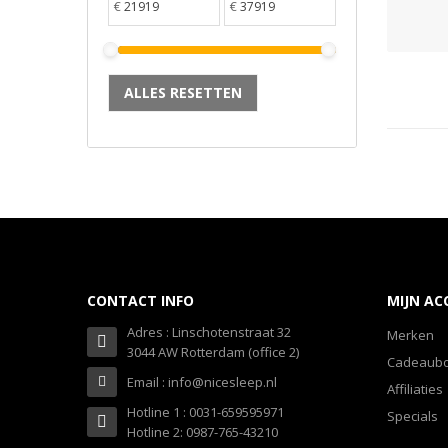
€
€
ALLES RESETTEN
CONTACT INFO
MIJN A
Adres : Linschotenstraat 32
Merken
3044 AW Rotterdam (office 2)
Cadeaub
Email : info@nicesleep.nl
Affiliaties
Hotline 1 : 0031-659595971
Specials
Hotline 2: 0987-765-43210