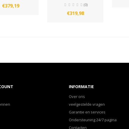
(0)
€379,19
€319,98
CCOUNT
INFORMATIE
Over ons
onnen
veelgestelde vragen
Garantie en services
Ondersteuning 24/7 pagina
Contacten