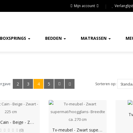
Mijn account
Verlanglijst
BOXSPRINGS
BEDDEN
MATRASSEN
ME
2
3
4
5
Sorteren op:
ergave:
Tv
T
v Unit Cain - Beige - Zwart - 225 cm
T
v-meubel - Zwart supermat/hoogglans- Breedte ca. 270 cm
(0)