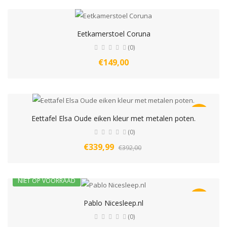
Eetkamerstoel Coruna
(0)
€149,00
-13%
Eettafel Elsa Oude eiken kleur met metalen poten.
(0)
€339,99
€392,00
NIET OP VOORRAAD
-14%
Pablo Nicesleep.nl
(0)