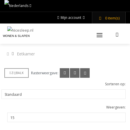
Mijn account
0
item(s)
WONEN & SLAPEN
Eetkamer
Rasterweergave:
ZIJBALK
Sorteren op:
Weergeven: