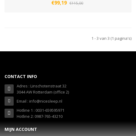
€99,19
€115,00
1 - 3 van 3 (1 pagina's)
CONTACT INFO
Adres : Linschotenstraat 32
3044 AW Rotterdam (office 2)
Email : info@nicesleep.nl
Hotline 1 : 0031-659595971
Hotline 2: 0987-765-43210
MIJN ACCOUNT