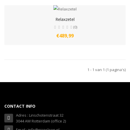
Relaxzetel
(0)
€489,99
1 - 1 van 1 (1 pagina's)
CONTACT INFO
Adres : Linschotenstraat 32
3044 AW Rotterdam (office 2)
Email : info@nicesleep.nl