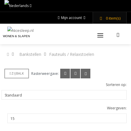
Mijn account
0
item(s)
WONEN & SLAPEN
Bankstellen
Fauteuils / Relaxstoelen
Rasterweergave:
ZIJBALK
Sorteren op:
Weergeven: