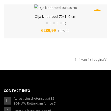
-11%
Olja kinderbed 70x140 cm
(0)
€289,99
€325,00
1 - 1 van 1 (1 pagina's)
CONTACT INFO
Adres : Linschotenstraat 32
3044 AW Rotterdam (office 2)
Email : info@nicesleep.nl