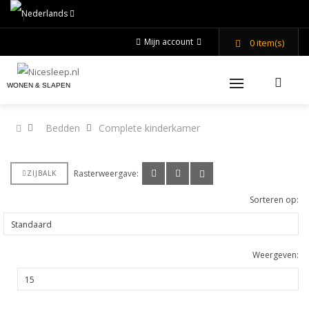
Mijn account
0
item(s)
WONEN & SLAPEN
Bedden
Complete kinderkamer
Rasterweergave:
ZIJBALK
Sorteren op:
Weergeven: