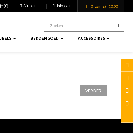
je (0)
Afrekenen
Inloggen
0
item(s)
- €0,00
UBELS
BEDDENGOED
ACCESSOIRES
VERDER