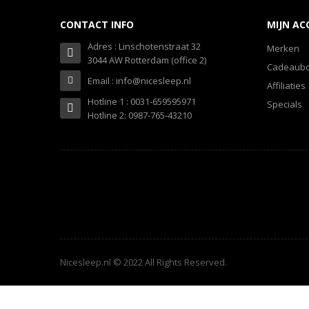
CONTACT INFO
MIJN A
Adres : Linschotenstraat 32
Merken
3044 AW Rotterdam (office 2)
Cadeaub
Email : info@nicesleep.nl
Affiliaties
Hotline 1 : 0031-659595971
Specials
Hotline 2: 0987-765-43210
Nicesleep.nl © 2022 All Rights Reserved.