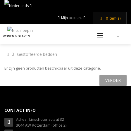
Mijn account
0
item(s)
WONEN & SLAPEN
Gestoffeerde bedden
Er zijn geen producten beschikbaar uit deze categorie.
VERDER
CONTACT INFO
Adres : Linschotenstraat 32
3044 AW Rotterdam (office 2)