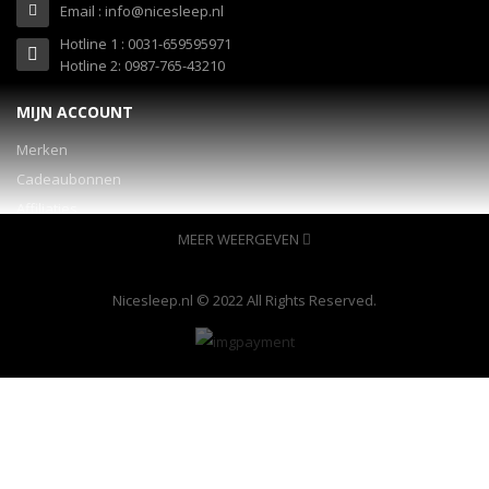
Email : info@nicesleep.nl
Hotline 1 : 0031-659595971
Hotline 2: 0987-765-43210
MIJN ACCOUNT
Merken
Cadeaubonnen
Affiliaties
Specials
MEER WEERGEVEN
INFORMATIE
Nicesleep.nl © 2022 All Rights Reserved.
Over ons
veelgestelde vragen
Garantie en services
Ondersteuning 24/7 pagina
Contacten