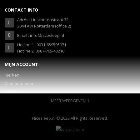
CONTACT INFO
Adres : Linschotenstraat 32
3044 AW Rotterdam (office 2)
Email : info@nicesleep.nl
Hotline 1 : 0031-659595971
Hotline 2: 0987-765-43210
MIJN ACCOUNT
Merken
Cadeaubonnen
Affiliaties
Specials
MEER WEERGEVEN
INFORMATIE
Nicesleep.nl © 2022 All Rights Reserved.
Over ons
veelgestelde vragen