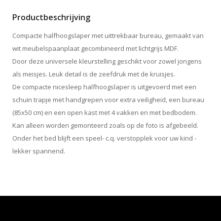
Productbeschrijving
Compacte halfhoogslaper met uittrekbaar bureau, gemaakt van
wit meubelspaanplaat gecombineerd met lichtgrijs MDF.
Door deze universele kleurstelling geschikt voor zowel jongens
als meisjes. Leuk detail is de zeefdruk met de kruisjes.
De compacte nicesleep halfhoogslaper is uitgevoerd met een
schuin trapje met handgrepen voor extra veiligheid, een bureau
(85x50 cm) en een open kast met 4 vakken en met bedbodem.
Kan alleen worden gemonteerd zoals op de foto is afgebeeld.
Onder het bed blijft een speel- c.q. verstopplek voor uw kind -
lekker spannend.