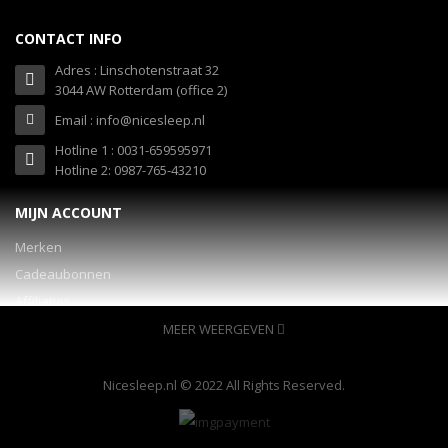
CONTACT INFO
Adres : Linschotenstraat 32
3044 AW Rotterdam (office 2)
Email : info@nicesleep.nl
Hotline 1 : 0031-659595971
Hotline 2: 0987-765-43210
MIJN ACCOUNT
Merken
Cadeaubonnen
Affiliaties
Specials
MEER WEERGEVEN
INFORMATIE
Nicesleep.nl © 2022 All Rights Reserved.
Over ons
veelgestelde vragen